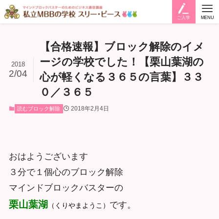
ご入学
MENU
【合格速報】ブロック解除のイメ
ージの学校でした！【栗山葉湖の
2018
2/04
心が軽くなる３６５の言葉】３３
０／３６５
2018年2月4日
読むブロック解除
おはようございます
３分で１個心のブロック解除
マインドブロックバスターの
栗山葉湖
です。
（くりやまようこ）