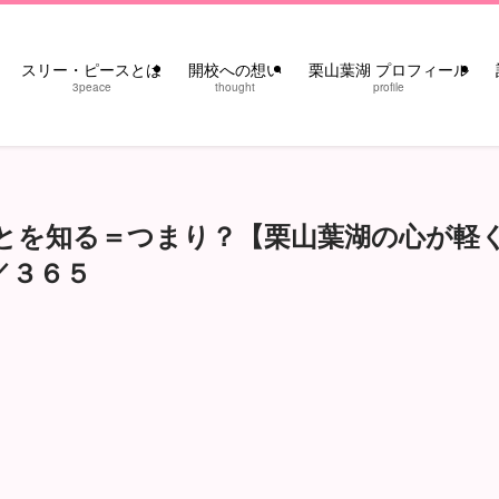
スリー・ピースとは
開校への想い
栗山葉湖 プロフィール
3peace
thought
profile
とを知る＝つまり？【栗山葉湖の心が軽
／３６５