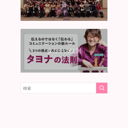
会
タヨナの法則