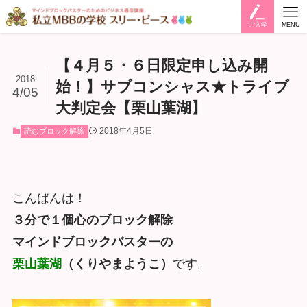
ご入学
MENU
【４月５・６日限定申し込み開
2018
始！】サブコンシャス★トライブ
4/05
大判定会【栗山葉湖】
2018年4月5日
読むブロック解除
こんばんは！
３分で１個心のブロック解除
マインドブロックバスターの
栗山葉湖
（くりやまようこ）
です。