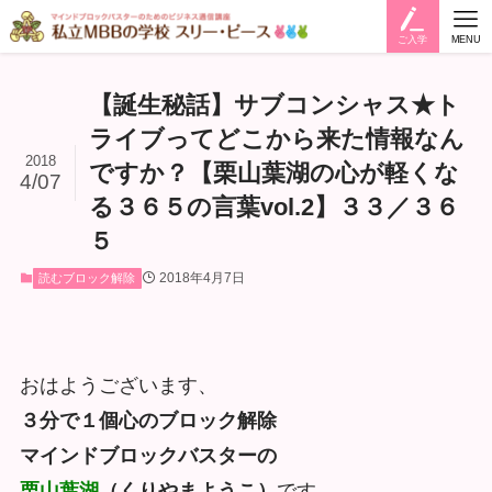
ご入学
MENU
【誕生秘話】サブコンシャス★ト
ライブってどこから来た情報なん
2018
ですか？【栗山葉湖の心が軽くな
4/07
る３６５の言葉vol.2】３３／３６
５
2018年4月7日
読むブロック解除
おはようございます、
３分で１個心のブロック解除
マインドブロックバスターの
栗山葉湖
（くりやまようこ）
です。