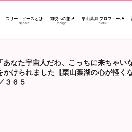
スリー・ピースとは
開校への想い
栗山葉湖 プロフィール
3peace
thought
profile
「あなた宇宙人だわ、こっちに来ちゃい
をかけられました【栗山葉湖の心が軽く
４／３６５