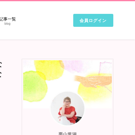
記事一覧
会員ログイン
blog
な
な
栗山葉湖