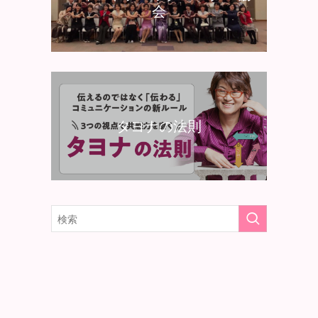
会
タヨナの法則