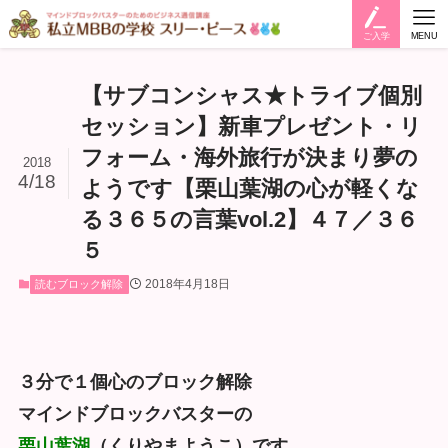
ご入学
MENU
【サブコンシャス★トライブ個別
セッション】新車プレゼント・リ
フォーム・海外旅行が決まり夢の
2018
4/18
ようです【栗山葉湖の心が軽くな
る３６５の言葉vol.2】４７／３６
５
2018年4月18日
読むブロック解除
３分で１個心のブロック解除
マインドブロックバスターの
栗山葉湖
（くりやまようこ）です。