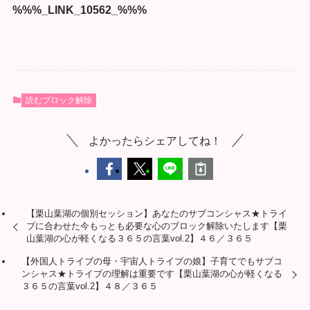
%%%_LINK_10562_%%%
読むブロック解除
よかったらシェアしてね！
【栗山葉湖の個別セッション】あなたのサブコンシャス★トライ
ブに合わせた今もっとも必要な心のブロック解除いたします【栗
山葉湖の心が軽くなる３６５の言葉vol.2】４６／３６５
【外国人トライブの母・宇宙人トライブの娘】子育てでもサブコ
ンシャス★トライブの理解は重要です【栗山葉湖の心が軽くなる
３６５の言葉vol.2】４８／３６５