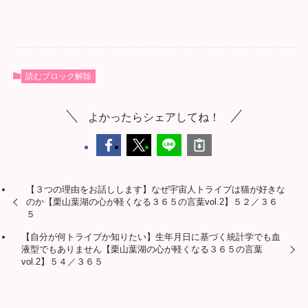
読むブロック解除
よかったらシェアしてね！
【３つの理由をお話しします】なぜ宇宙人トライブは猫が好きな
のか【栗山葉湖の心が軽くなる３６５の言葉vol.2】５２／３６
５
【自分が何トライブか知りたい】生年月日に基づく統計学でも血
液型でもありません【栗山葉湖の心が軽くなる３６５の言葉
vol.2】５４／３６５