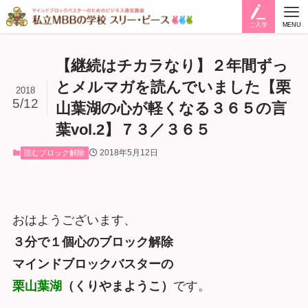
ご入学
MENU
【継続はチカラなり】２年間ずっ
とメルマガを読んでいました【栗
2018
5/12
山葉湖の心が軽くなる３６５の言
葉vol.2】７３／３６５
2018年5月12日
読むブロック解除
おはようございます、
３分で１個心のブロック解除
マインドブロックバスターの
栗山葉湖
（くりやまようこ）
です。