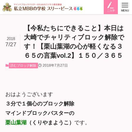
ご入学
MENU
【今私たちにできること】本日は
大崎でチャリティブロック解除で
2018
7/27
す！【栗山葉湖の心が軽くなる３
６５の言葉vol.2】１５０／３６５
2018年7月27日
読むブロック解除
おはようございます
３分で１個心のブロック解除
マインドブロックバスターの
栗山葉湖
（くりやまようこ）
です。