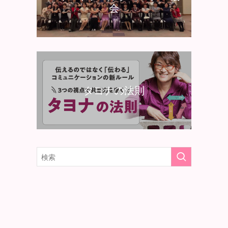
会
タヨナの法則