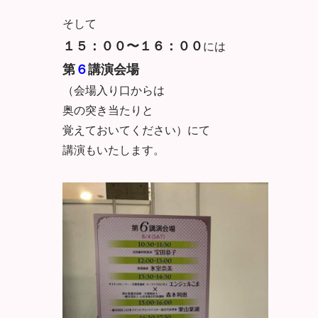
そして
１５：００〜１６：００
には
第
６
講演会場
（会場入り口からは
奥の突き当たりと
覚えておいてください）にて
講演もいたします。