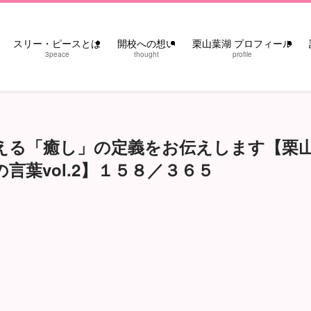
スリー・ピースとは
開校への想い
栗山葉湖 プロフィール
3peace
thought
profile
える「癒し」の定義をお伝えします【栗
言葉vol.2】１５８／３６５