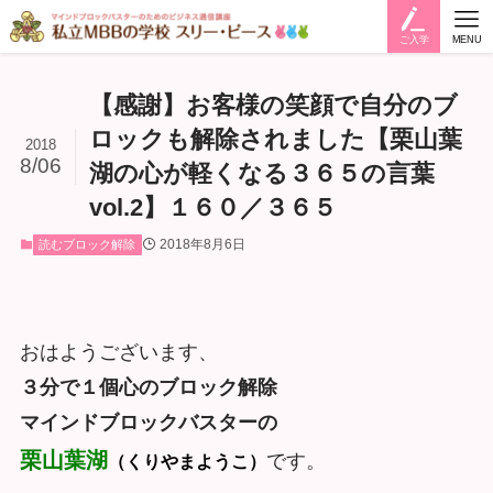
ご入学
MENU
【感謝】お客様の笑顔で自分のブ
ロックも解除されました【栗山葉
2018
8/06
湖の心が軽くなる３６５の言葉
vol.2】１６０／３６５
2018年8月6日
読むブロック解除
おはようございます、
３分で１個心のブロック解除
マインドブロックバスターの
栗山葉湖
です。
（くりやまようこ）