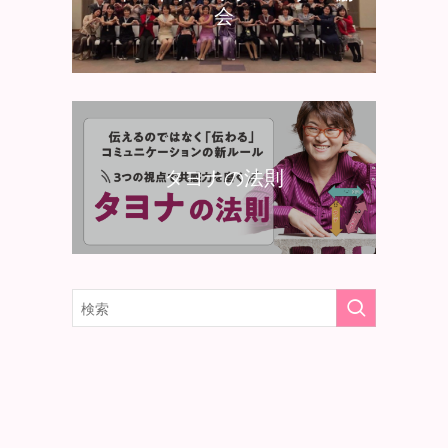
会
タヨナの法則