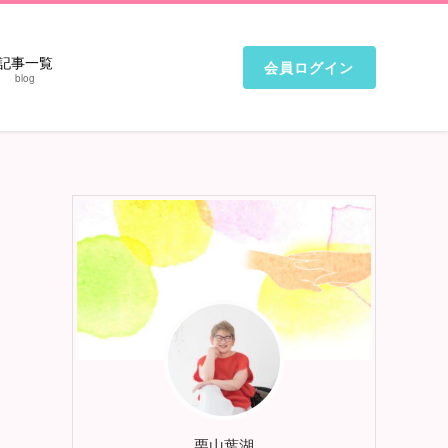
記事一覧
会員ログイン
blog
さ
栗山葉湖