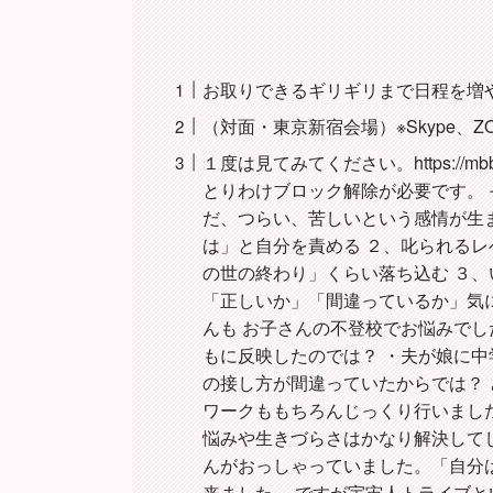
お取りできるギリギリまで日程を増やしました。h
（対面・東京新宿会場）※Skype、
１度は見てみてください。https://mbb
とりわけブロック解除が必要です。 
だ、つらい、苦しいという感情が生
は」と自分を責める ２、叱られる
の世の終わり」くらい落ち込む ３
「正しいか」「間違っているか」気
んも お子さんの不登校でお悩みでし
もに反映したのでは？ ・夫が娘に中
の接し方が間違っていたからでは？ 
ワークももちろんじっくり行いまし
悩みや生きづらさはかなり解決して
んがおっしゃっていました。「自分
来ました。 ですが宇宙人トライブと