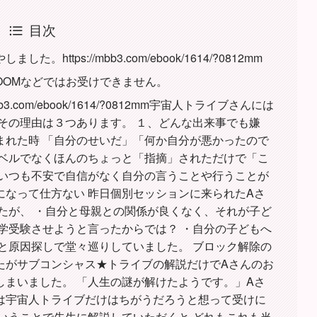
目次
ttps://mbb3.com/ebook/1614/?0812mm
ZOOMなどではお受けできません。
3.com/ebook/1614/?0812mm宇宙人トライブさんには
その理由は３つあります。 １、どんな出来事でも嫌
まれた時 「自分のせいだ」「何か自分が悪かったので
レベルでなくほんのちょっと「指摘」されただけで「こ
、いつも不安で自信がなく自分の言うことや行うことが
になって仕方ない 昨日個別セッションに来られたAさ
たが、 ・自分と母親との関係が良くなく、それが子ど
学受験させようと言ったからでは？ ・自分の子どもへ
と原因探しで堂々巡りしていました。 ブロック解除の
たがサブコンシャス★トライブの解説だけでAさんのお
しまいました。 「人生の謎が解けたようです。」Aさ
は宇宙人トライブだけはちがうだろうと想って受けに
いうことで先生に解説していただくと どれもこれも当