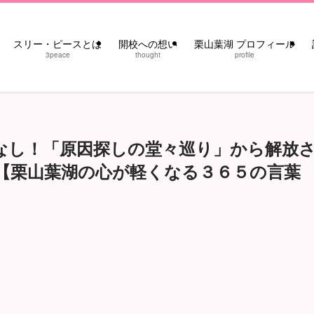
スリー・ピースとは
開校への想い
栗山葉湖 プロフィール
3peace
thought
profile
なし！「原因探しの堂々巡り」から解放
【栗山葉湖の心が軽くなる３６５の言葉