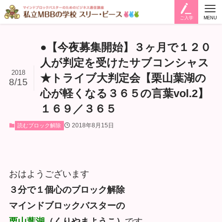
ご入学
MENU
●【今夜募集開始】３ヶ月で１２０
人が判定を受けたサブコンシャス
2018
★トライブ大判定会【栗山葉湖の
8/15
心が軽くなる３６５の言葉vol.2】
１６９／３６５
2018年8月15日
読むブロック解除
おはようございます
３分で１個心のブロック解除
マインドブロックバスターの
栗山葉湖
（くりやまようこ）
です。