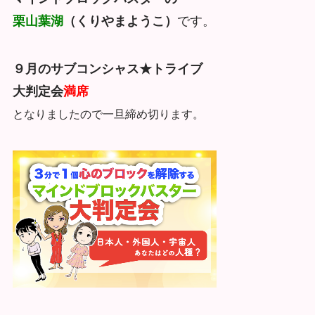
栗山葉湖
（くりやまようこ）
です。
９月のサブコンシャス★トライブ
大判定会
満席
となりましたので一旦締め切ります。