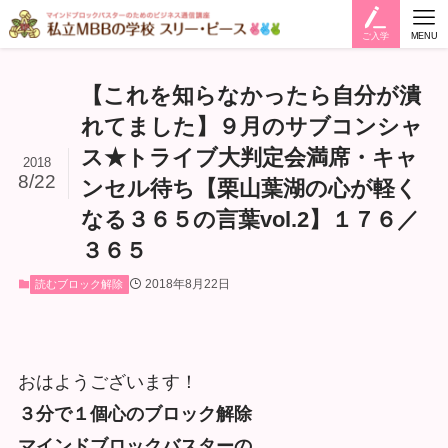
ご入学
MENU
【これを知らなかったら自分が潰
れてました】９月のサブコンシャ
ス★トライブ大判定会満席・キャ
2018
8/22
ンセル待ち【栗山葉湖の心が軽く
なる３６５の言葉vol.2】１７６／
３６５
2018年8月22日
読むブロック解除
おはようございます！
３分で１個心のブロック解除
マインドブロックバスターの