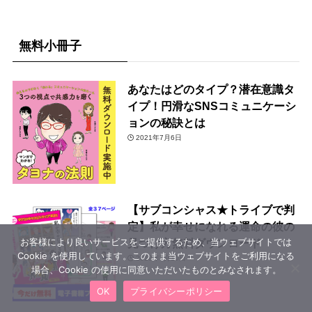
無料小冊子
あなたはどのタイプ？潜在意識タ
イプ！円滑なSNSコミュニケーシ
ョンの秘訣とは
2021年7月6日
【サブコンシャス★トライブで判
定】私が幸せになれる運命の彼の
お客様により良いサービスをご提供するため、当ウェブサイトでは
見つけ方無料ダウンロード
Cookie を使用しています。このまま当ウェブサイトをご利用になる
2018年7月10日
場合、Cookie の使用に同意いただいたものとみなされます。
OK
プライバシーポリシー