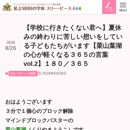
ご入学
MENU
【学校に行きたくない君へ】夏休
みの終わりに苦しい想いをしてい
2018
る子どもたちがいます【栗山葉湖
8/26
の心が軽くなる３６５の言葉
vol.2】１８０／３６５
2018年8月26日
読むブロック解除
おはようございます
３分で１個心のブロック解除
マインドブロックバスターの
栗山葉湖
（くりやまようこ）です。