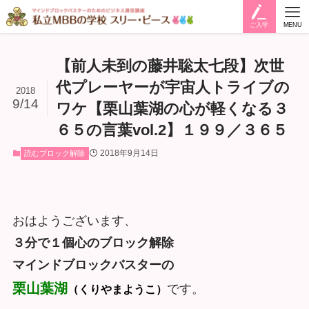
ご入学
MENU
【前人未到の藤井聡太七段】次世
代プレーヤーが宇宙人トライブの
2018
9/14
ワケ【栗山葉湖の心が軽くなる３
６５の言葉vol.2】１９９／３６５
2018年9月14日
読むブロック解除
おはようございます、
３分で１個心のブロック解除
マインドブロックバスターの
栗山葉湖
です。
（くりやまようこ）