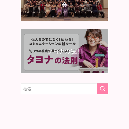
会
タヨナの法則