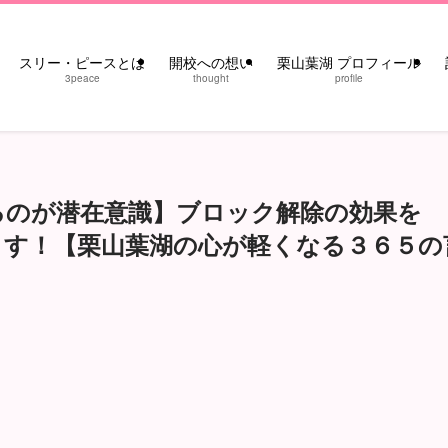
スリー・ピースとは
開校への想い
栗山葉湖 プロフィール
3peace
thought
profile
るのが潜在意識】ブロック解除の効果を
ます！【栗山葉湖の心が軽くなる３６５の