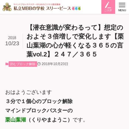
ご入学
MENU
【潜在意識が変わるって】想定の
およそ３倍増しで変化します【栗
2018
10/23
山葉湖の心が軽くなる３６５の言
葉vol.2】２４７／３６５
2018年10月23日
読むブロック解除
おはようございます
３分で１個心のブロック解除
マインドブロックバスターの
栗山葉湖
（くりやまようこ）
です。