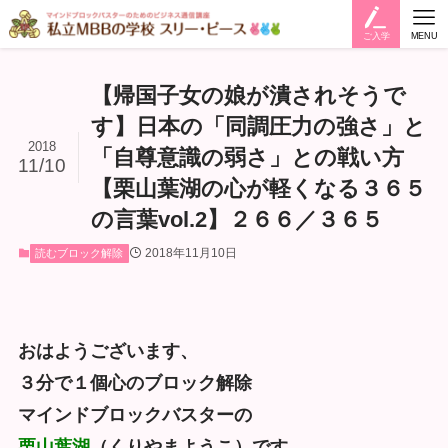
ご入学
MENU
【帰国子女の娘が潰されそうで
す】日本の「同調圧力の強さ」と
2018
「自尊意識の弱さ」との戦い方
11/10
【栗山葉湖の心が軽くなる３６５
の言葉vol.2】２６６／３６５
2018年11月10日
読むブロック解除
おはようございます、
３分で１個心のブロック解除
マインドブロックバスターの
栗山葉湖
（くりやまようこ）です。