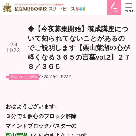
ご入学
MENU
◆【今夜募集開始】養成講座につ
いて知られてないことがあるの
2018
でご説明します【栗山葉湖の心が
11/22
軽くなる３６５の言葉vol.2】２７
８／３６５
2018年11月22日
読むブロック解除
おはようございます、
３分で１個心のブロック解除
マインドブロックバスターの
栗山葉湖
（くりやまようこ）です。