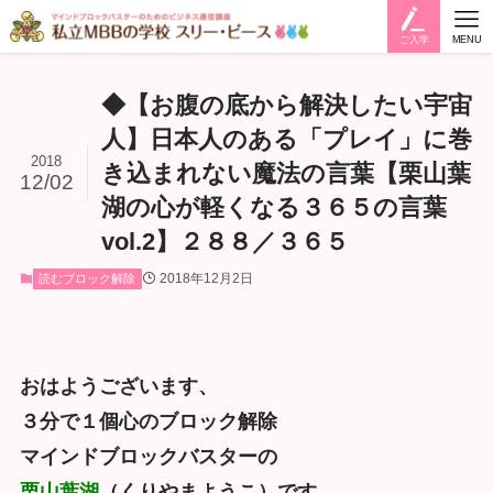
ご入学
MENU
◆【お腹の底から解決したい宇宙
人】日本人のある「プレイ」に巻
2018
き込まれない魔法の言葉【栗山葉
12/02
湖の心が軽くなる３６５の言葉
vol.2】２８８／３６５
2018年12月2日
読むブロック解除
おはようございます、
３分で１個心のブロック解除
マインドブロックバスターの
栗山葉湖
（くりやまようこ）です。