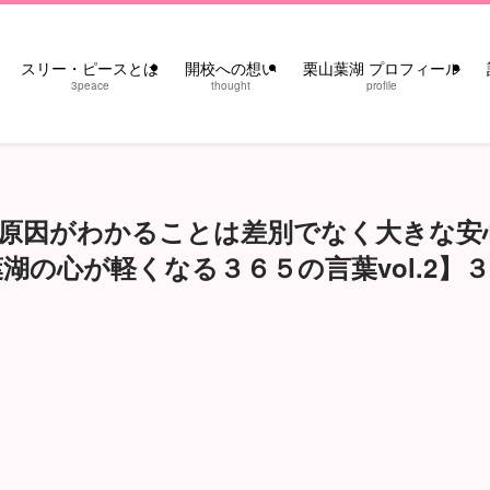
スリー・ピースとは
開校への想い
栗山葉湖 プロフィール
3peace
thought
profile
】原因がわかることは差別でなく大きな安
の心が軽くなる３６５の言葉vol.2】３