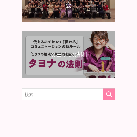
会
タヨナの法則