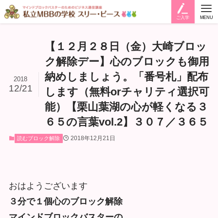
ご入学
MENU
【１２月２８日（金）大崎ブロッ
ク解除デー】心のブロックも御用
納めしましょう。「番号札」配布
2018
12/21
します（無料orチャリティ選択可
能）【栗山葉湖の心が軽くなる３
６５の言葉vol.2】３０７／３６５
2018年12月21日
読むブロック解除
おはようございます
３分で１個心のブロック解除
マインドブロックバスターの