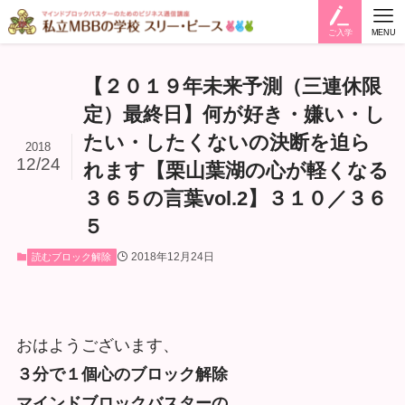
ご入学
MENU
【２０１９年未来予測（三連休限
定）最終日】何が好き・嫌い・し
たい・したくないの決断を迫ら
2018
12/24
れます【栗山葉湖の心が軽くなる
３６５の言葉vol.2】３１０／３６
５
2018年12月24日
読むブロック解除
おはようございます、
３分で１個心のブロック解除
マインドブロックバスターの