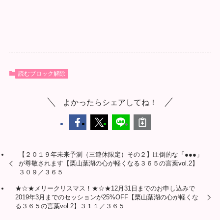
読むブロック解除
よかったらシェアしてね！
【２０１９年未来予測（三連休限定）その２】圧倒的な「●●●」
が尊敬されます【栗山葉湖の心が軽くなる３６５の言葉vol.2】
３０９／３６５
★☆★メリークリスマス！★☆★12月31日までのお申し込みで
2019年3月までのセッションが25%OFF【栗山葉湖の心が軽くな
る３６５の言葉vol.2】３１１／３６５