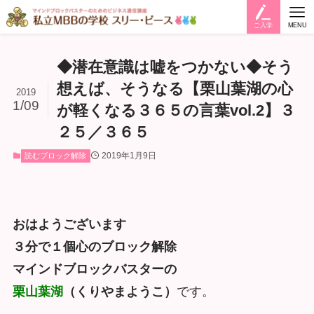
ご入学
MENU
◆潜在意識は嘘をつかない◆そう
想えば、そうなる【栗山葉湖の心
2019
1/09
が軽くなる３６５の言葉vol.2】３
２５／３６５
2019年1月9日
読むブロック解除
おはようございます
３分で１個心のブロック解除
マインドブロックバスターの
栗山葉湖
（くりやまようこ）
です。