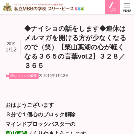
ご入学
MENU
◆ナイショの話をします◆連休は
メルマガを開ける方が少なくなる
2019
ので（笑）【栗山葉湖の心が軽く
1/12
なる３６５の言葉vol.2】３２８／
３６５
2019年1月12日
読むブロック解除
おはようございます
３分で１個心のブロック解除
マインドブロックバスターの
栗山葉湖
（くりやまようこ）
です。