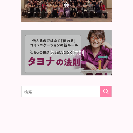
会
タヨナの法則