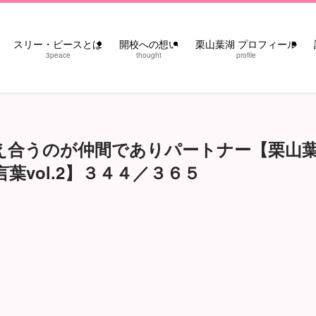
スリー・ピースとは
開校への想い
栗山葉湖 プロフィール
3peace
thought
profile
え合うのが仲間でありパートナー【栗山
葉vol.2】３４４／３６５