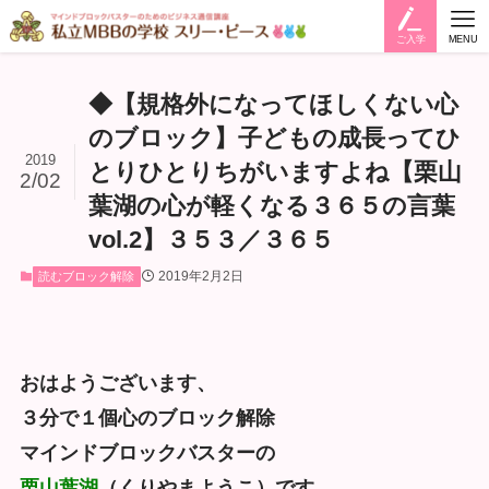
ご入学
MENU
◆【規格外になってほしくない心
のブロック】子どもの成長ってひ
2019
とりひとりちがいますよね【栗山
2/02
葉湖の心が軽くなる３６５の言葉
vol.2】３５３／３６５
2019年2月2日
読むブロック解除
おはようございます、
３分で１個心のブロック解除
マインドブロックバスターの
栗山葉湖
（くりやまようこ）です。