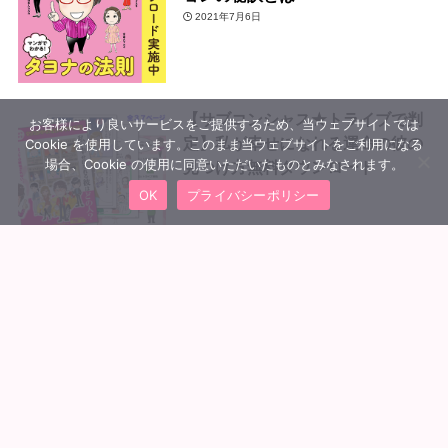
2021年7月6日
【サブコンシャス★トライブで判
お客様により良いサービスをご提供するため、当ウェブサイトでは
定】私が幸せになれる運命の彼の
Cookie を使用しています。このまま当ウェブサイトをご利用になる
場合、Cookie の使用に同意いただいたものとみなされます。
見つけ方無料ダウンロード
2018年7月10日
OK
プライバシーポリシー
MENU
会員ログイン
トップへ
【サブコンシャス★トライブでわ
かる！】普通の人がチャンスをつ
かむ潜在意識のチカラ無料ダウン
ロード
2018年4月8日