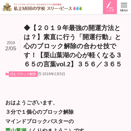
ご入学
MENU
◆【２０１９年最強の開運方法と
は？】素直に行う「開運行動」と
2019
心のブロック解除の合わせ技で
2/05
す！【栗山葉湖の心が軽くなる３
６５の言葉vol.2】３５６／３６５
2019年2月5日
読むブロック解除
おはようございます、
３分で１個心のブロック解除
マインドブロックバスターの
栗山葉湖
（くりやまようこ）です。