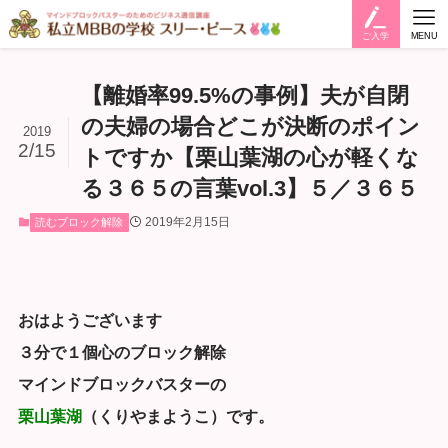
ご入学
MENU
【離婚率99.5%の事例】夫が自閉
の夫婦の場合どこが決断のポイン
2019
2/15
トですか【栗山葉湖の心が軽くな
る３６５の言葉vol.3】５／３６５
2019年2月15日
読むブロック解除
おはようございます
３分で１個心のブロック解除
マインドブロックバスターの
栗山葉湖
（くりやまようこ）です。