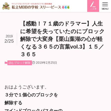
ご入学
MENU
【感動！７１歳のドラマー】人生
に希望を失っていたのにブロック
2019
解除で大変身【栗山葉湖の心が軽
2/25
くなる３６５の言葉vol.3】１５／
３６５
2019年2月25日
読むブロック解除
おはようございます、
３分で１個心のブロックを
解除する
マインドブロックバスターの