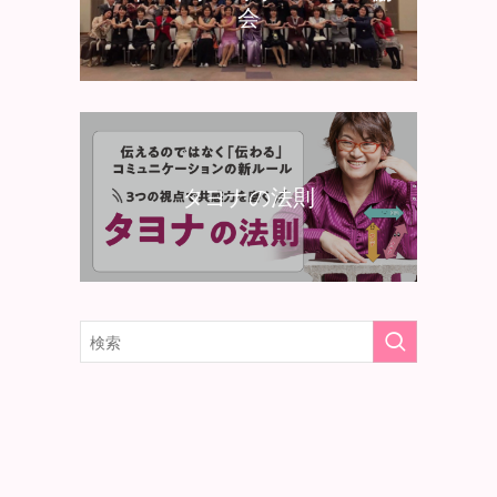
会
タヨナの法則