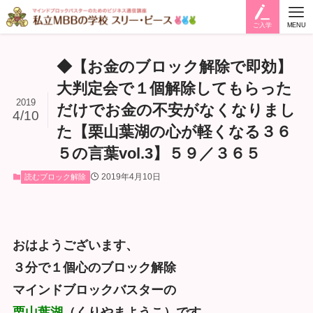
ご入学
MENU
◆【お金のブロック解除で即効】
大判定会で１個解除してもらった
2019
だけでお金の不安がなくなりまし
4/10
た【栗山葉湖の心が軽くなる３６
５の言葉vol.3】５９／３６５
2019年4月10日
読むブロック解除
おはようございます、
３分で１個心のブロック解除
マインドブロックバスターの
栗山葉湖
（くりやまようこ）です。