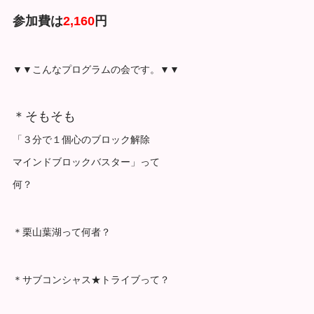
参加費は
2,160
円
▼▼こんなプログラムの会です。▼▼
＊そもそも
「３分で１個心のブロック解除
マインドブロックバスター」って
何？
＊栗山葉湖って何者？
＊サブコンシャス★トライブって？