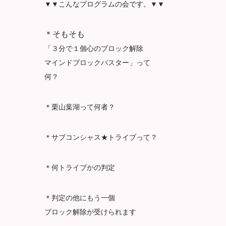
▼▼こんなプログラムの会です。▼▼
＊そもそも
「３分で１個心のブロック解除
マインドブロックバスター」って
何？
＊栗山葉湖って何者？
＊サブコンシャス★トライブって？
＊何トライブかの判定
＊判定の他にもう一個
ブロック解除が受けられます