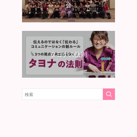
会
タヨナの法則