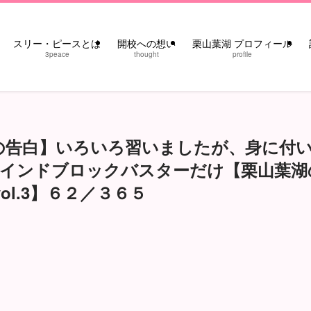
スリー・ピースとは
開校への想い
栗山葉湖 プロフィール
3peace
thought
profile
の告白】いろいろ習いましたが、身に付
マインドブロックバスターだけ【栗山葉湖
l.3】６２／３６５