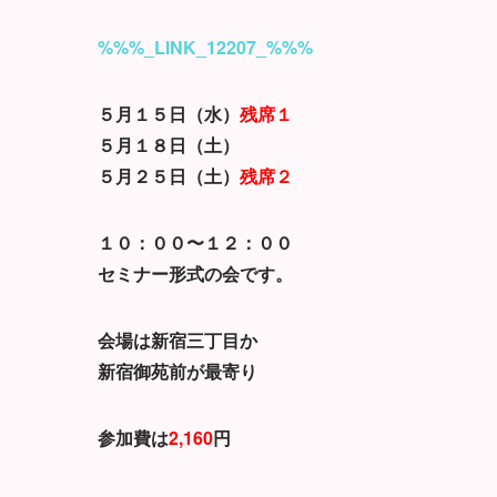
%%%_LINK_12207_%%%
５月１５日（水）
残席１
５月１８日（土）
５月２５日（土）
残席２
１０：００〜１２：００
セミナー形式の会です。
会場は新宿三丁目か
新宿御苑前が最寄り
参加費は
2,160
円