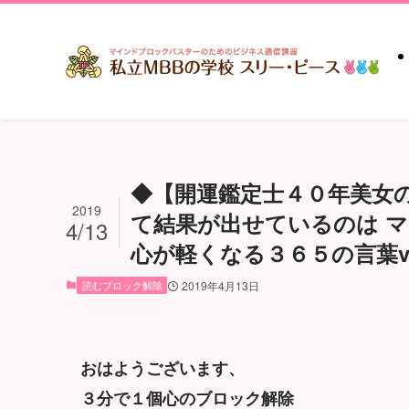
◆【開運鑑定士４０年美女
2019
て結果が出せているのは 
4/13
心が軽くなる３６５の言葉vo
読むブロック解除
2019年4月13日
おはようございます、
３分で１個心のブロック解除