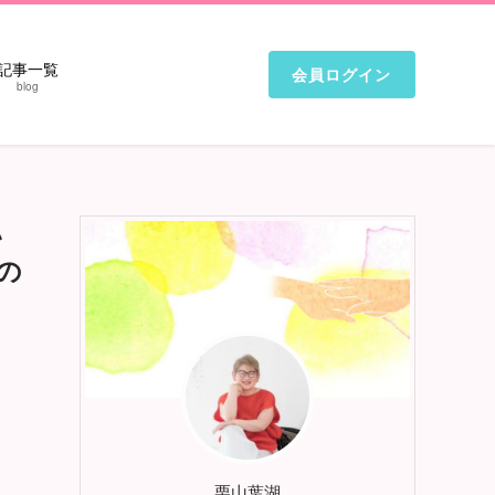
記事一覧
会員ログイン
blog
い
の
栗山葉湖