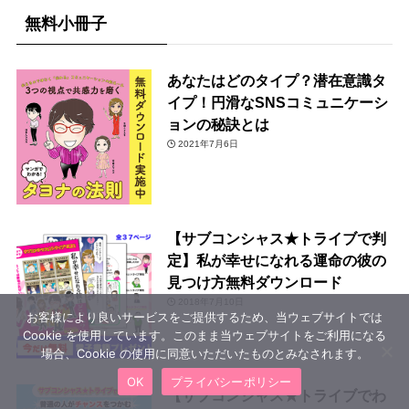
無料小冊子
あなたはどのタイプ？潜在意識タ
イプ！円滑なSNSコミュニケーシ
ョンの秘訣とは
2021年7月6日
【サブコンシャス★トライブで判
定】私が幸せになれる運命の彼の
見つけ方無料ダウンロード
2018年7月10日
お客様により良いサービスをご提供するため、当ウェブサイトでは
Cookie を使用しています。このまま当ウェブサイトをご利用になる
場合、Cookie の使用に同意いただいたものとみなされます。
OK
プライバシーポリシー
【サブコンシャス★トライブでわ