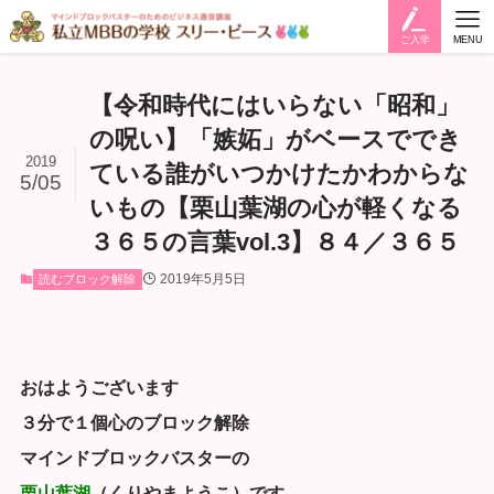
ご入学
MENU
【令和時代にはいらない「昭和」
の呪い】「嫉妬」がベースででき
2019
ている誰がいつかけたかわからな
5/05
いもの【栗山葉湖の心が軽くなる
３６５の言葉vol.3】８４／３６５
2019年5月5日
読むブロック解除
おはようございます
３分で１個心のブロック解除
マインドブロックバスターの
栗山葉湖
（くりやまようこ）です。