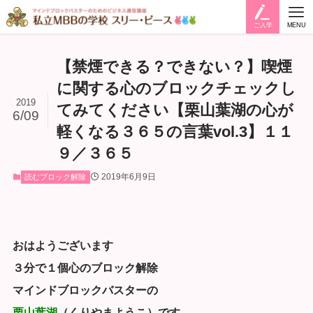
ご入学
MENU
【禁煙できる？できない？】喫煙
に関する心のブロックチェックし
2019
てみてください【栗山葉湖の心が
6/09
軽くなる３６５の言葉vol.3】１１
９／３６５
2019年6月9日
読むブロック解除
おはようございます
３分で１個心のブロック解除
マインドブロックバスターの
栗山葉湖
（くりやまようこ）です。