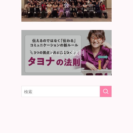
会
タヨナの法則