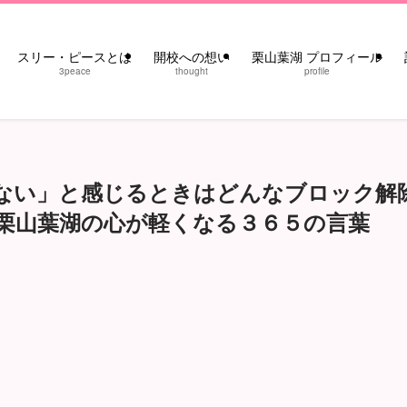
スリー・ピースとは
開校への想い
栗山葉湖 プロフィール
3peace
thought
profile
ない」と感じるときはどんなブロック解
栗山葉湖の心が軽くなる３６５の言葉