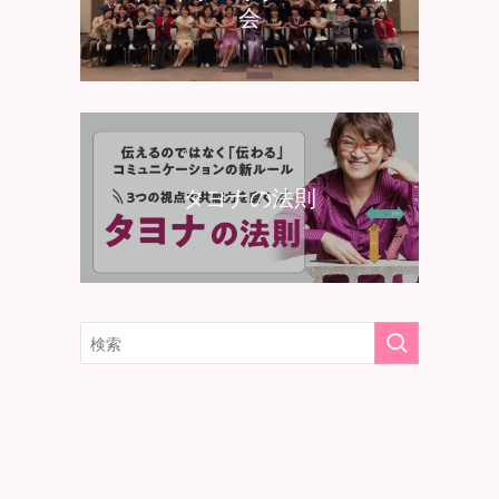
会
タヨナの法則