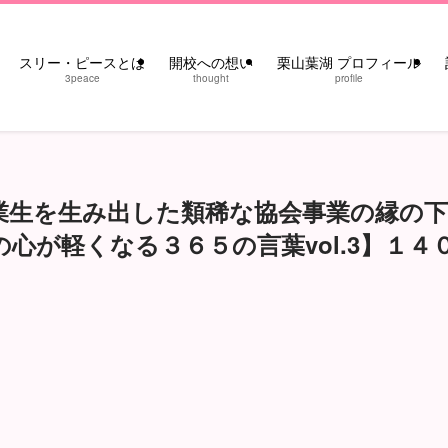
スリー・ピースとは
開校への想い
栗山葉湖 プロフィール
3peace
thought
profile
業生を生み出した類稀な協会事業の縁の下
心が軽くなる３６５の言葉vol.3】１４