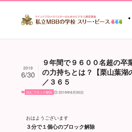
９年間で９６００名超の卒
2019
の力持ちとは？【栗山葉湖の
6/30
／３６５
読むブロック解除
2019年6月30日
おはようございます
３分で１個心のブロック解除