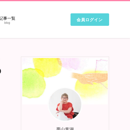
記事一覧
会員ログイン
blog
０
栗山葉湖