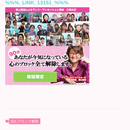
%%%_LINK_13151_%%%
読むブロック解除