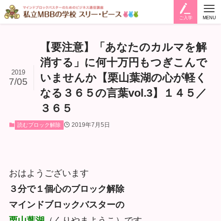
ご入学
MENU
【要注意】「あなたのカルマを解
消する」に何十万円もつぎこんで
2019
いませんか【栗山葉湖の心が軽く
7/05
なる３６５の言葉vol.3】１４５／
３６５
2019年7月5日
読むブロック解除
おはようございます
３分で１個心のブロック解除
マインドブロックバスターの
栗山葉湖
（くりやまようこ）です。