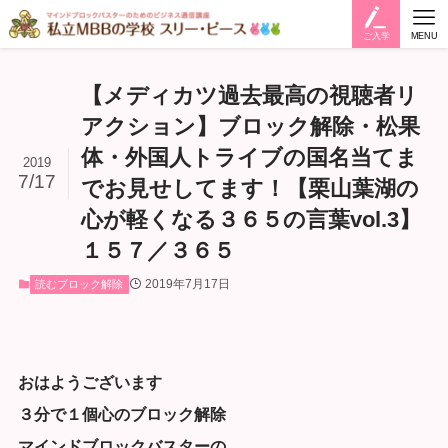
ご入学
MENU
【メディカツ過去最高の視聴者リ
アクション】ブロック解除・松果
体・外国人トライブの国名当てま
2019
7/17
でお見せしてます！【栗山葉湖の
心が軽くなる３６５の言葉vol.3】
１５７／３６５
2019年7月17日
読むブロック解除
おはようございます
３分で１個心のブロック解除
マインドブロックバスターの