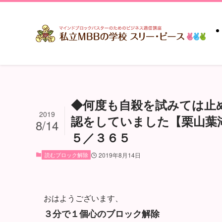
◆何度も自殺を試みては止
2019
認をしていました【栗山葉湖
8/14
５／３６５
読むブロック解除
2019年8月14日
おはようございます、
３分で１個心のブロック解除