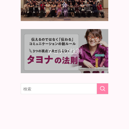
会
タヨナの法則