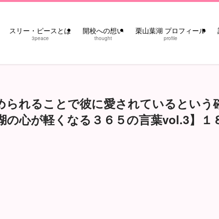
スリー・ピースとは
開校への想い
栗山葉湖 プロフィール
3peace
thought
profile
められることで彼に愛されているという
の心が軽くなる３６５の言葉vol.3】１