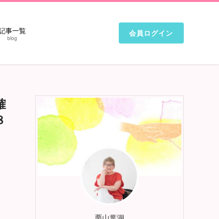
記事一覧
会員ログイン
blog
確
８
栗山葉湖