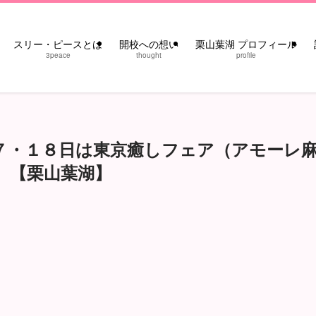
スリー・ピースとは
開校への想い
栗山葉湖 プロフィール
3peace
thought
profile
７・１８日は東京癒しフェア（アモーレ
）【栗山葉湖】