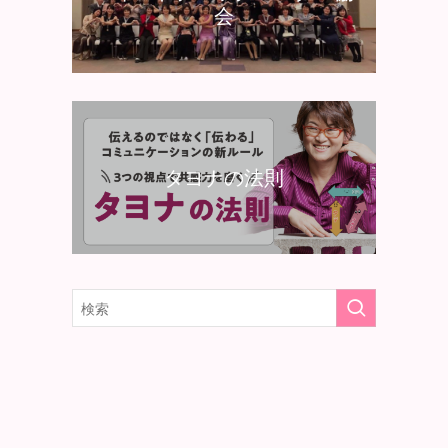
会
タヨナの法則