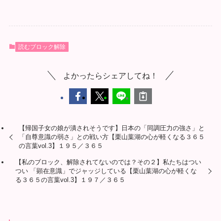
読むブロック解除
よかったらシェアしてね！
【帰国子女の娘が潰されそうです】日本の「同調圧力の強さ」と
「自尊意識の弱さ」との戦い方【栗山葉湖の心が軽くなる３６５
の言葉vol.3】１９５／３６５
【私のブロック、解除されてないのでは？その２】私たちはつい
つい 「顕在意識」でジャッジしている【栗山葉湖の心が軽くな
る３６５の言葉vol.3】１９７／３６５