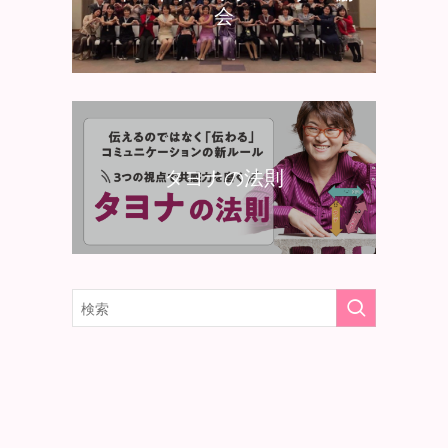
会
タヨナの法則