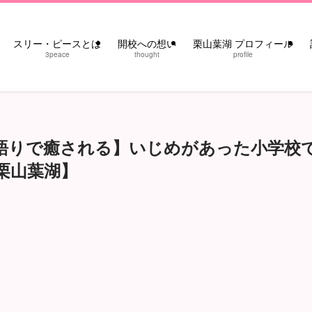
スリー・ピースとは
開校への想い
栗山葉湖 プロフィール
3peace
thought
profile
語りで癒される】いじめがあった小学校
栗山葉湖】