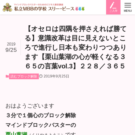
ご入学
MENU
【オセロは四隅を押さえれば勝て
る】意識改革は目に見えないとこ
2019
ろで進行し日本も変わりつつあり
9/25
ます【栗山葉湖の心が軽くなる３
６５の言葉vol.3】２２８／３６５
2019年9月25日
読むブロック解除
おはようございます
３分で１個心のブロック解除
マインドブロックバスターの
栗山葉湖
です。
（くりやまようこ）