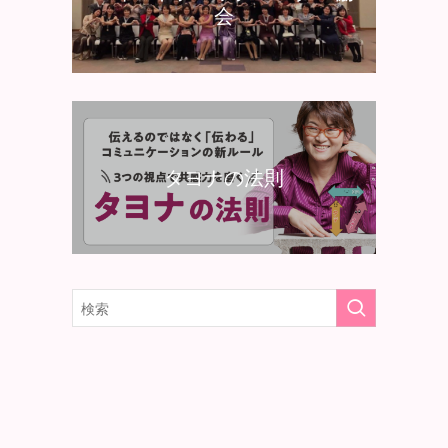
会
タヨナの法則