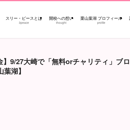
スリー・ピースとは
開校への想い
栗山葉湖 プロフィール
3peace
thought
profile
】9/27大崎で「無料orチャリティ」ブ
山葉湖】