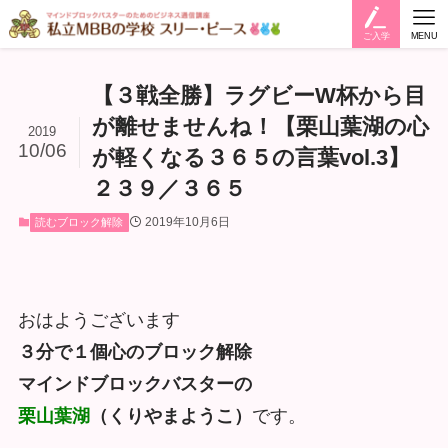
ご入学
MENU
【３戦全勝】ラグビーW杯から目
が離せませんね！【栗山葉湖の心
2019
10/06
が軽くなる３６５の言葉vol.3】
２３９／３６５
2019年10月6日
読むブロック解除
おはようございます
３分で１個心のブロック解除
マインドブロックバスターの
栗山葉湖
（くりやまようこ）
です。