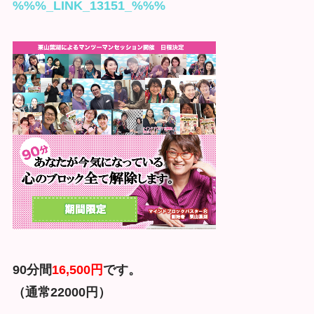
%%%_LINK_13151_%%%
90分間
16,500円
です。
（通常220
00円）