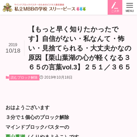
ご入学
MENU
【もっと早く知りたかったで
す】自信がない・私なんて・怖
2019
い・見捨てられる・大丈夫かなの
10/18
原因【栗山葉湖の心が軽くなる３
６５の言葉vol.3】２５１／３６５
2019年10月18日
読むブロック解除
おはようございます
３分で１個心のブロック解除
マインドブロックバスターの
栗山葉湖
（くりやまようこ）です。