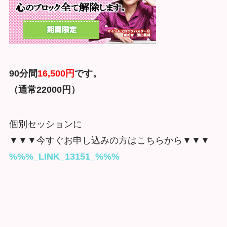
90分間
16,500円
です。
（通常220
00円）
個別セッションに
▼▼▼今すぐお申し込みの方はこちらから▼▼▼
%%%_LINK_13151_%%%