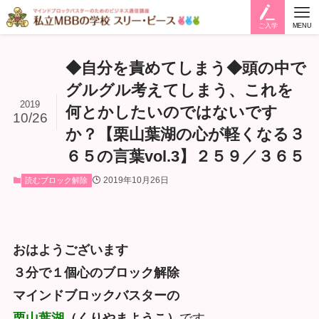
ご入学
MENU
◆自分を責めてしまう◆頭の中で
グルグル考えてしまう、これを
2019
何とかしたいのではないです
10/26
か？【栗山葉湖の心が軽くなる３
６５の言葉vol.3】２５９／３６５
2019年10月26日
読むブロック解除
おはようございます
３分で１個心のブロック解除
マインドブロックバスターの
栗山葉湖
（くりやまようこ）
です。