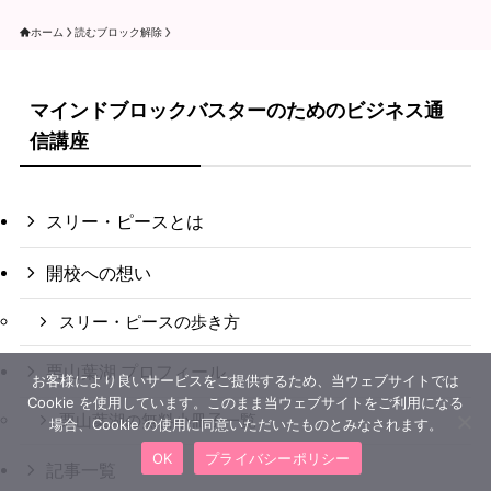
ホーム
読むブロック解除
マインドブロックバスターのためのビジネス通
信講座
スリー・ピースとは
開校への想い
スリー・ピースの歩き方
栗山葉湖 プロフィール
お客様により良いサービスをご提供するため、当ウェブサイトでは
Cookie を使用しています。このまま当ウェブサイトをご利用になる
栗山葉湖の無料小冊子一覧
場合、Cookie の使用に同意いただいたものとみなされます。
OK
プライバシーポリシー
記事一覧